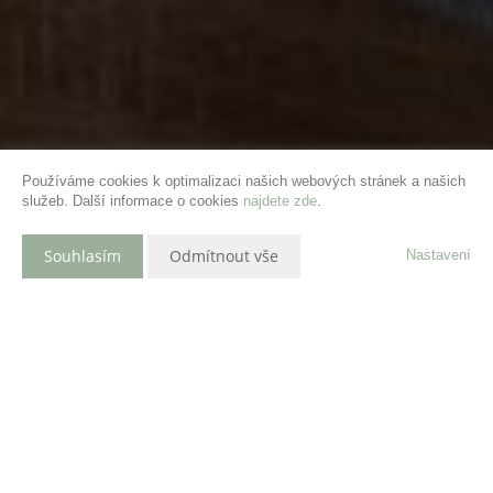
Používáme cookies k optimalizaci našich webových stránek a našich
služeb. Další informace o cookies
najdete zde
.
Souhlasím
Odmítnout vše
Nastavení
Popis nemovitosti
Prodej bytové jednotky 3+1 v Odrách
Nabízíme k prodeji prostorný byt 3+1 v Odrách u Nového Jičína. Byt se
nachází ve 4.NP a má celkovou rozlohu 74 m² i s příslušenstvím.
Nabízí světlé pokoje, moderní kuchyň s vestavěnými spotřebiči a