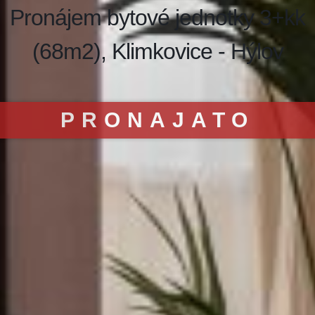
Pronájem bytové jednotky 3+kk
(68m2), Klimkovice - Hýlov
PRONAJATO