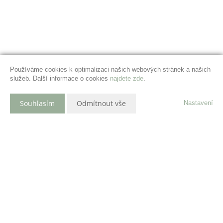
Používáme cookies k optimalizaci našich webových stránek a našich
služeb. Další informace o cookies
najdete zde
.
Souhlasím
Odmítnout vše
Nastavení
Popis nemovitosti
Naše společnost vám exkluzivně nabízí ke koupi dvoupodlažní
rodinný dům v krásné lokalitě v obci Vendryně v okr. Frýdek-
Místek. Dům je postaven jako dvojdomek s možnosti koupě obou
částí (kolaudace březen 2023). Tento inzerát se vztahuje na jednu
polovinu domu.Užitná plocha novostavby 122
m
2
a skládá se ze