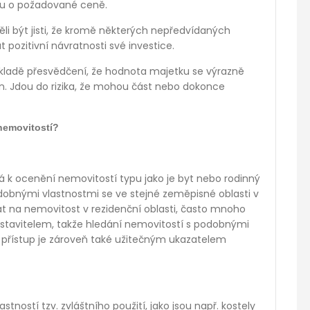
vu o požadované ceně.
měli být jisti, že kromě některých nepředvídaných
ozitivní návratnosti své investice.
ákladě přesvědčení, že hodnota majetku se výrazně
n. Jdou do rizika, že mohou část nebo dokonce
nemovitostí?
á k ocenění nemovitostí typu jako je byt nebo rodinný
dobnými vlastnostmi se ve stejné zeměpisné oblasti v
at na nemovitost v rezidenční oblasti, často mnoho
stavitelem, takže hledání nemovitostí s podobnými
í přístup je zároveň také užitečným ukazatelem
tností tzv. zvláštního použití, jako jsou např. kostely