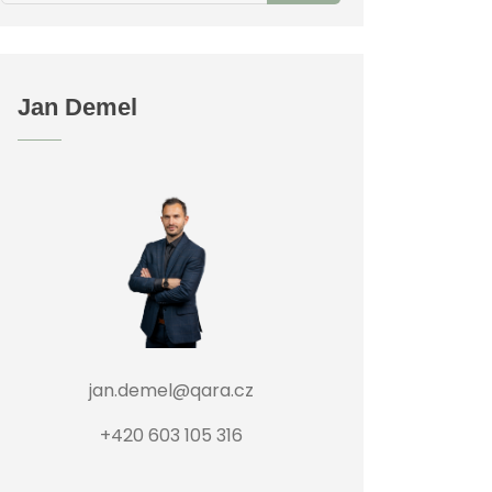
Jan Demel
jan.demel@qara.cz
+420 603 105 316