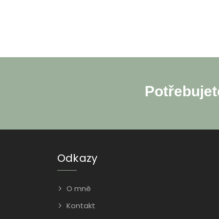
Potřebujet
Odkazy
O mně
Kontakt