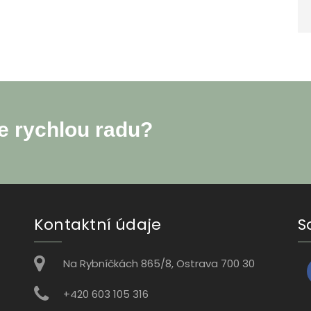
e rychlou radu?
Kontaktní údaje
S
Na Rybníčkách 865/8, Ostrava 700 30
+420 603 105 316