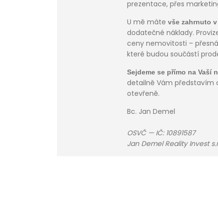
prezentace, přes marketin
U mě máte
vše zahrnuto v
dodatečné náklady. Provi
ceny nemovitosti – přesná 
které budou součástí prode
Sejdeme se přímo na Vaší n
detailně Vám představím c
otevřeně.
Bc. Jan Demel
OSVČ — IČ: 10891587
Jan Demel Reality Invest s