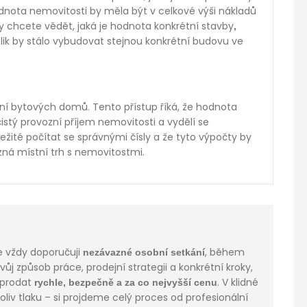
odnota nemovitosti by měla být v celkové výši nákladů
 chcete vědět, jaká je hodnota konkrétní stavby
,
lik by stálo vybudovat stejnou konkrétní budovu ve
ní bytových domů. Tento přístup říká, že hodnota
čistý provozní příjem nemovitosti a vydělí se
ité počítat se správnými čísly a že tyto výpočty by
zná místní trh s nemovitostmi.
e vždy doporučuji
, během
nezávazné osobní setkání
j způsob práce, prodejní strategii a konkrétní kroky,
 prodat
. V klidné
rychle, bezpečně a za co nejvyšší cenu
liv tlaku – si projdeme celý proces od profesionální