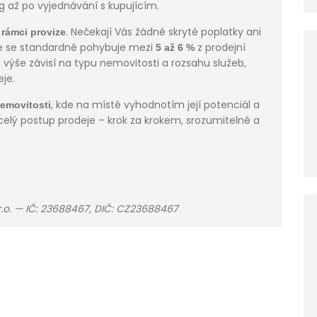
g až po vyjednávání s kupujícím.
. Nečekají Vás žádné skryté poplatky ani
 rámci provize
ze se standardně pohybuje mezi
z prodejní
5 až 6 %
výše závisí na typu nemovitosti a rozsahu služeb,
je.
, kde na místě vyhodnotím její potenciál a
emovitosti
elý postup prodeje – krok za krokem, srozumitelně a
.r.o. — IČ: 23688467, DIČ: CZ23688467