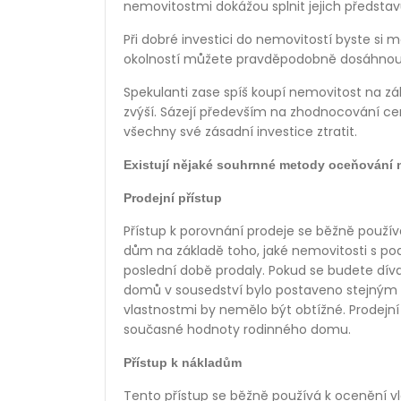
nemovitostmi dokážou splnit jejich předsta
Při dobré investici do nemovitostí byste si 
okolností můžete pravděpodobně dosáhnout p
Spekulanti zase spíš koupí nemovitost na z
zvýší. Sázejí především na zhodnocování ce
všechny své zásadní investice ztratit.
Existují nějaké souhrnné metody oceňování 
Prodejní přístup
Přístup k porovnání prodeje se běžně použív
dům na základě toho, jaké nemovitosti s po
poslední době prodaly. Pokud se budete dív
domů v sousedství bylo postaveno stejným 
vlastnostmi by nemělo být obtížné. Prodejn
současné hodnoty rodinného domu.
Přístup k nákladům
Tento přístup se běžně používá k ocenění vlas