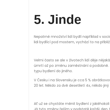
5. Jinde
Nepatrné množství lidí bydlí například v so
lidi bydlící pod mostem, vychází to na přibli
Velmi často se ale v životech lidí děje něj
úmrtí až po změnu zaměstnání a podobně. A t
typu bydlení do jiného.
V Česku i na Slovensku je cca 5 % obrátkovo
20 let. Někdo za dvě desetiletí 4x, někdo jin
Ať už se chystáte měnit bydlení z jakéhokoli
Já tyto změny řeším v podstatě každý den. 