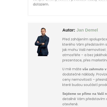
dotazem.
Autor:
Jan Demel
Před zahájením spoluprác
kterého Vám představím svů
jak mohu Vaši nemovitost
atmosféře – a bez jakéhoko
prezentace, přes marketin
U mě máte
vše zahrnuto v
dodatečné náklady. Provi
ceny nemovitosti – přesná 
které budou součástí prode
Sejdeme se přímo na Vaší n
detailně Vám představím c
otevřeně.