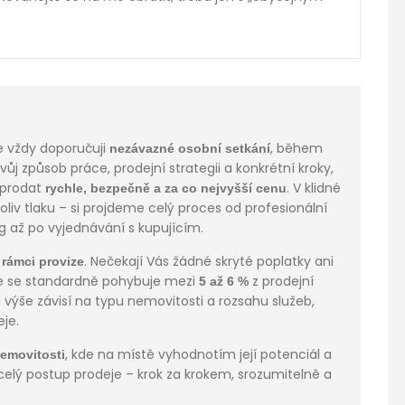
e vždy doporučuji
, během
nezávazné osobní setkání
j způsob práce, prodejní strategii a konkrétní kroky,
 prodat
. V klidné
rychle, bezpečně a za co nejvyšší cenu
liv tlaku – si projdeme celý proces od profesionální
g až po vyjednávání s kupujícím.
. Nečekají Vás žádné skryté poplatky ani
 rámci provize
ze se standardně pohybuje mezi
z prodejní
5 až 6 %
výše závisí na typu nemovitosti a rozsahu služeb,
je.
, kde na místě vyhodnotím její potenciál a
emovitosti
elý postup prodeje – krok za krokem, srozumitelně a