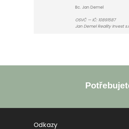
Bc. Jan Demel
OSVČ — IČ: 10891587
Jan Demel Reality Invest s
Potřebujet
Odkazy