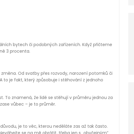
ciálních bytech či podobných zařízeních. Když přičteme
žně 3 procenta.
aká změna. Od svatby přes rozvody, narození potomků či
o je fakt, který způsobuje i stěhování z jednoho
st. To znamená, že lidé se stěhují v průměru jednou za
ý zase vůbec – je to průměr.
 důvodu, je to věc, kterou neděláte zas až tak často.
Neváhejte se na mě obrátit, třeba jen s „obyčejným“