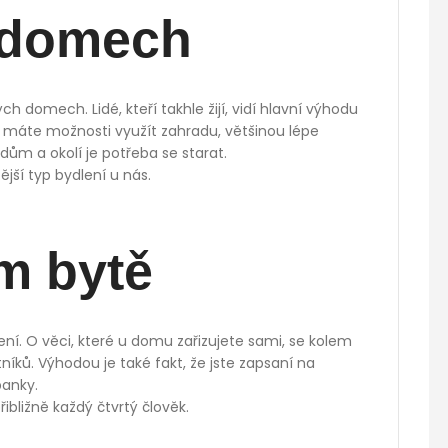
v domech
ch domech. Lidé, kteří takhle žijí, vidí hlavní výhodu
, máte možnosti využít zahradu, většinou lépe
dům a okolí je potřeba se starat.
jší typ bydlení u nás.
ím bytě
ení. O věci, které u domu zařizujete sami, se kolem
tníků. Výhodou je také fakt, že jste zapsaní na
banky.
ibližně každý čtvrtý člověk.