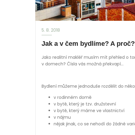
5. 8. 2018
Jak a v čem bydlíme? A proč?
Jako realitní makléř musím mít přehled o tom
v domech? Čísla vás možná překvapí…
Bydlení můžeme jednoduše rozdělit do někol
v rodinném domě
v bytě, který je tzv. družstevní
v bytě, který máme ve vlastnictví
v nájmu
nějak jinak, co se nehodí do žádné var