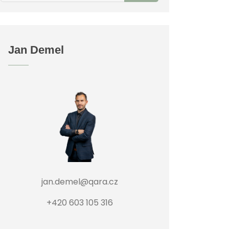
Jan Demel
jan.demel@qara.cz
+420 603 105 316