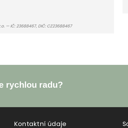
.r.o. — IČ: 23688467, DIČ: CZ23688467
e rychlou radu?
Kontaktní údaje
S