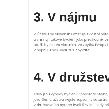
3. V nájmu
V Česku i na Slovensku existuje zvláštní pa
a vnímají takové bydlení jako přechodné. Je
toužili bydlet ve vlastním. Ve zbytku Evrop
V nájmu u nás bydlí 21 % obyvatel.
4. V družste
Tady jsou výhody bydlení v podstatě stejné, j
jako člen družstva nejste zapsaní v katastru,
V družstevních bytech bydlí 9 % lidí. Tedy při