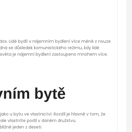
radox. Lidé bydlí v nájemním bydlení více méně z nouze
dná se důsledek komunistického režimu, kdy lidé
y i světa je nájemní bydlení zastoupeno mnohem více.
vním bytě
ako u bytu ve vlastnictví. Rozdíl je hlavně v tom, že
 ale vlastníte podíl v daném družstvu.
bližně jeden z deseti.