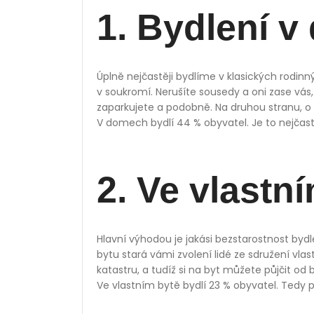
1. Bydlení 
Úplně nejčastěji bydlíme v klasických rodinný
v soukromí. Nerušíte sousedy a oni zase vás
zaparkujete a podobně. Na druhou stranu, o 
V domech bydlí 44 % obyvatel. Je to nejčastě
2. Ve vlastn
Hlavní výhodou je jakási bezstarostnost bydl
bytu stará vámi zvolení lidé ze sdružení vlas
katastru, a tudíž si na byt můžete půjčit od 
Ve vlastním bytě bydlí 23 % obyvatel. Tedy př