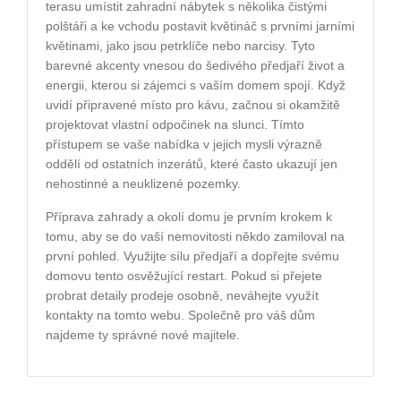
terasu umístit zahradní nábytek s několika čistými
polštáři a ke vchodu postavit květináč s prvními jarními
květinami, jako jsou petrklíče nebo narcisy. Tyto
barevné akcenty vnesou do šedivého předjaří život a
energii, kterou si zájemci s vaším domem spojí. Když
uvidí připravené místo pro kávu, začnou si okamžitě
projektovat vlastní odpočinek na slunci. Tímto
přístupem se vaše nabídka v jejich mysli výrazně
oddělí od ostatních inzerátů, které často ukazují jen
nehostinné a neuklizené pozemky.
Příprava zahrady a okolí domu je prvním krokem k
tomu, aby se do vaší nemovitosti někdo zamiloval na
první pohled. Využijte sílu předjaří a dopřejte svému
domovu tento osvěžující restart. Pokud si přejete
probrat detaily prodeje osobně, neváhejte využít
kontakty na tomto webu. Společně pro váš dům
najdeme ty správné nové majitele.