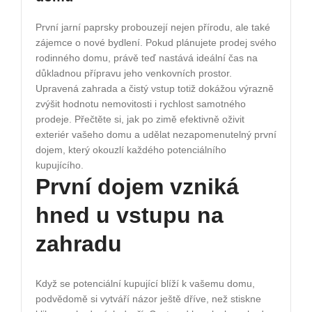
První jarní paprsky probouzejí nejen přírodu, ale také
zájemce o nové bydlení. Pokud plánujete prodej svého
rodinného domu, právě teď nastává ideální čas na
důkladnou přípravu jeho venkovních prostor.
Upravená zahrada a čistý vstup totiž dokážou výrazně
zvýšit hodnotu nemovitosti i rychlost samotného
prodeje. Přečtěte si, jak po zimě efektivně oživit
exteriér vašeho domu a udělat nezapomenutelný první
dojem, který okouzlí každého potenciálního
kupujícího.
První dojem vzniká
hned u vstupu na
zahradu
Když se potenciální kupující blíží k vašemu domu,
podvědomě si vytváří názor ještě dříve, než stiskne