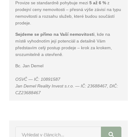
Provize se standardně pohybuje mezi
5 až 6 %
z
prodejní ceny nemovitosti – přesná výše závisí na typu
nemovitosti a rozsahu služeb, které budou součástí
prodeje.
Sejdeme se přímo na Vaší nemovitosti
, kde na
místě vyhodnotím její potenciál a detailně Vám
představím celý postup prodeje – krok za krokem,
srozumitelně a otevřeně.
Bc. Jan Demel
OSVČ — IČ: 10891587
Jan Demel Reality Invest s.r.o. — IČ: 23688467, DIČ:
CZ23688467