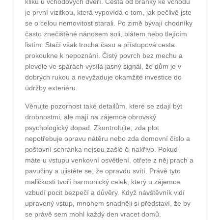
kliku u vchodových dveří. Cesta od branky ke vchodu
je první vizitkou, která vypovídá o tom, jak pečlivě jste
se o celou nemovitost starali. Po zimě bývají chodníky
často znečištěné nánosem soli, blátem nebo tlejícím
listím. Stačí však trocha času a přístupová cesta
prokoukne k nepoznání. Čistý povrch bez mechu a
plevele ve spárách vysílá jasný signál, že dům je v
dobrých rukou a nevyžaduje okamžité investice do
údržby exteriéru.
Věnujte pozornost také detailům, které se zdají být
drobnostmi, ale mají na zájemce obrovský
psychologický dopad. Zkontrolujte, zda plot
nepotřebuje opravu nátěru nebo zda domovní číslo a
poštovní schránka nejsou zašlé či nakřivo. Pokud
máte u vstupu venkovní osvětlení, otřete z něj prach a
pavučiny a ujistěte se, že opravdu svítí. Právě tyto
maličkosti tvoří harmonický celek, který u zájemce
vzbudí pocit bezpečí a důvěry. Když návštěvník vidí
upravený vstup, mnohem snadněji si představí, že by
se právě sem mohl každý den vracet domů.