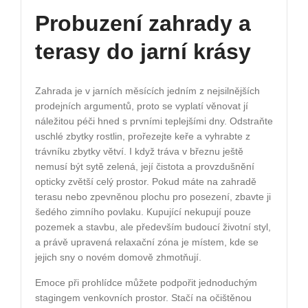
Probuzení zahrady a
terasy do jarní krásy
Zahrada je v jarních měsících jedním z nejsilnějších
prodejních argumentů, proto se vyplatí věnovat jí
náležitou péči hned s prvními teplejšími dny. Odstraňte
uschlé zbytky rostlin, prořezejte keře a vyhrabte z
trávníku zbytky větví. I když tráva v březnu ještě
nemusí být sytě zelená, její čistota a provzdušnění
opticky zvětší celý prostor. Pokud máte na zahradě
terasu nebo zpevněnou plochu pro posezení, zbavte ji
šedého zimního povlaku. Kupující nekupují pouze
pozemek a stavbu, ale především budoucí životní styl,
a právě upravená relaxační zóna je místem, kde se
jejich sny o novém domově zhmotňují.
Emoce při prohlídce můžete podpořit jednoduchým
stagingem venkovních prostor. Stačí na očištěnou