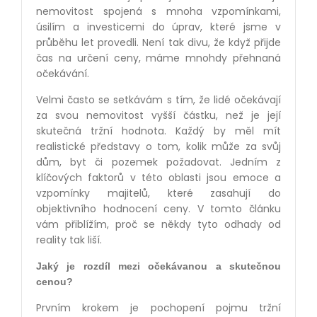
nemovitost spojená s mnoha vzpomínkami,
úsilím a investicemi do úprav, které jsme v
průběhu let provedli. Není tak divu, že když přijde
čas na určení ceny, máme mnohdy přehnaná
očekávání.
Velmi často se setkávám s tím, že lidé očekávají
za svou nemovitost vyšší částku, než je její
skutečná tržní hodnota. Každý by měl mít
realistické představy o tom, kolik může za svůj
dům, byt či pozemek požadovat. Jedním z
klíčových faktorů v této oblasti jsou emoce a
vzpomínky majitelů, které zasahují do
objektivního hodnocení ceny. V tomto článku
vám přiblížím, proč se někdy tyto odhady od
reality tak liší.
Jaký je rozdíl mezi očekávanou a skutečnou
cenou?
Prvním krokem je pochopení pojmu tržní