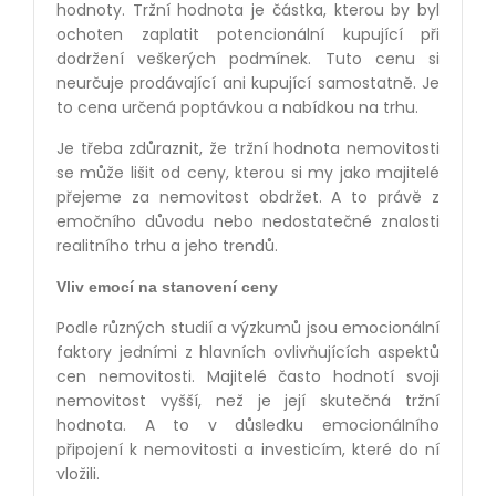
hodnoty. Tržní hodnota je částka, kterou by byl
ochoten zaplatit potencionální kupující při
dodržení veškerých podmínek. Tuto cenu si
neurčuje prodávající ani kupující samostatně. Je
to cena určená poptávkou a nabídkou na trhu.
Je třeba zdůraznit, že tržní hodnota nemovitosti
se může lišit od ceny, kterou si my jako majitelé
přejeme za nemovitost obdržet. A to právě z
emočního důvodu nebo nedostatečné znalosti
realitního trhu a jeho trendů.
Vliv emocí na stanovení ceny
Podle různých studií a výzkumů jsou emocionální
faktory jedními z hlavních ovlivňujících aspektů
cen nemovitosti. Majitelé často hodnotí svoji
nemovitost vyšší, než je její skutečná tržní
hodnota. A to v důsledku emocionálního
připojení k nemovitosti a investicím, které do ní
vložili.