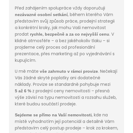
Před zahájením spolupráce vždy doporučuji
, během kterého Vám
nezávazné osobní setkání
představím svůj způsob práce, prodejní strategii
a konkrétní kroky, jak mohu Vaši nemovitost
prodat
. V
rychle, bezpečně a za co nejvyšší cenu
klidné atmosféře – a bez jakéhokoliv tlaku – si
projdeme celý proces od profesionální
prezentace, přes marketing až po vyjednávání s
kupujícím.
U mě máte
. Nečekají
vše zahrnuto v rámci provize
Vás žádné skryté poplatky ani dodatečné
náklady. Provize se standardně pohybuje mezi
z prodejní ceny nemovitosti – přesná
5 až 6 %
výše závisí na typu nemovitosti a rozsahu služeb,
které budou součástí prodeje.
, kde na
Sejdeme se přímo na Vaší nemovitosti
místě vyhodnotím její potenciál a detailně Vám
představím celý postup prodeje – krok za krokem,