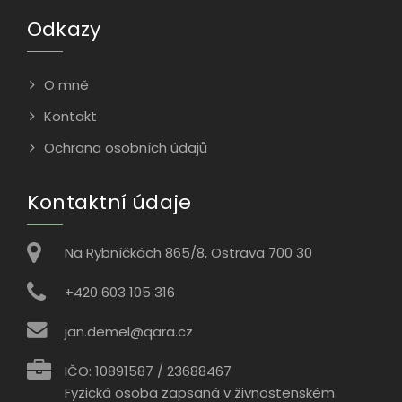
Odkazy
O mně
Kontakt
Ochrana osobních údajů
Kontaktní údaje
Na Rybníčkách 865/8, Ostrava 700 30
+420 603 105 316
jan.demel@qara.cz
IČO: 10891587 / 23688467
Fyzická osoba zapsaná v živnostenském