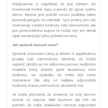
Představme si například, že jste během let
investovali hodně času a peněz do úprav svého
domu. Možná jste položili novou podlahu nebo
postavili pergolu na zahradě. Tyto změny pro vás
znamenají zvýšení hodnoty vaší nemovitosti, ale
pro potenciálního kupce to může být jen detail
nijak nenarušující jeho pohled na cenu.
Jak správně stanovit cenu?
Správné stanovení ceny je klíčem k úspěšnému
prodeji vaší nemovitosti. Mnohdy se může
vyplatit obrátit se na odbornou pomoc realitního
makléře který dokáže zjistit skutečnou tržní
hodnotu. Ve výsledku by měla být cena
nastavena tak, aby co nejlépe odpovídala
hodnotě, kterou nemovitost skutečně má.
Je zcela přirozené, že chceme za svůj domov
dostat co nejvíce. Měli bychom ale mít na
paměti, že naše očekávání nemusí odpovídat