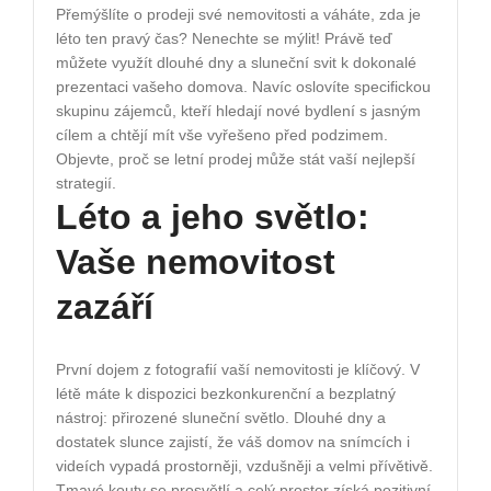
Přemýšlíte o prodeji své nemovitosti a váháte, zda je
léto ten pravý čas? Nenechte se mýlit! Právě teď
můžete využít dlouhé dny a sluneční svit k dokonalé
prezentaci vašeho domova. Navíc oslovíte specifickou
skupinu zájemců, kteří hledají nové bydlení s jasným
cílem a chtějí mít vše vyřešeno před podzimem.
Objevte, proč se letní prodej může stát vaší nejlepší
strategií.
Léto a jeho světlo:
Vaše nemovitost
zazáří
První dojem z fotografií vaší nemovitosti je klíčový. V
létě máte k dispozici bezkonkurenční a bezplatný
nástroj: přirozené sluneční světlo. Dlouhé dny a
dostatek slunce zajistí, že váš domov na snímcích i
videích vypadá prostorněji, vzdušněji a velmi přívětivě.
Tmavé kouty se prosvětlí a celý prostor získá pozitivní