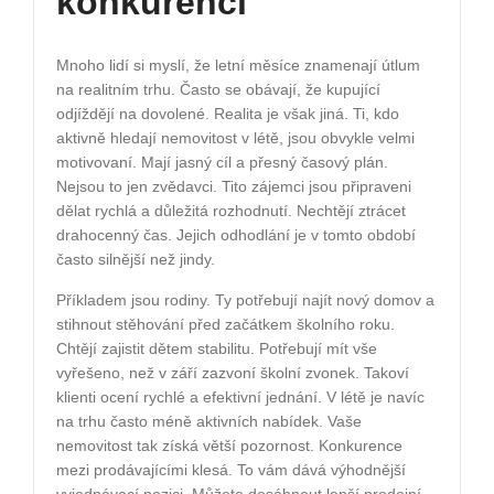
konkurenci
Mnoho lidí si myslí, že letní měsíce znamenají útlum
na realitním trhu. Často se obávají, že kupující
odjíždějí na dovolené. Realita je však jiná. Ti, kdo
aktivně hledají nemovitost v létě, jsou obvykle velmi
motivovaní. Mají jasný cíl a přesný časový plán.
Nejsou to jen zvědavci. Tito zájemci jsou připraveni
dělat rychlá a důležitá rozhodnutí. Nechtějí ztrácet
drahocenný čas. Jejich odhodlání je v tomto období
často silnější než jindy.
Příkladem jsou rodiny. Ty potřebují najít nový domov a
stihnout stěhování před začátkem školního roku.
Chtějí zajistit dětem stabilitu. Potřebují mít vše
vyřešeno, než v září zazvoní školní zvonek. Takoví
klienti ocení rychlé a efektivní jednání. V létě je navíc
na trhu často méně aktivních nabídek. Vaše
nemovitost tak získá větší pozornost. Konkurence
mezi prodávajícími klesá. To vám dává výhodnější