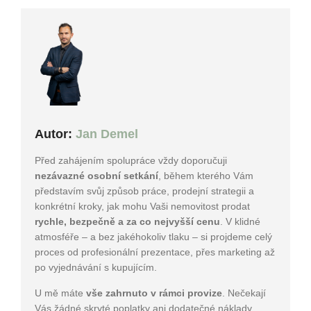
Autor:
Jan Demel
Před zahájením spolupráce vždy doporučuji
nezávazné osobní setkání
, během kterého Vám
představím svůj způsob práce, prodejní strategii a
konkrétní kroky, jak mohu Vaši nemovitost prodat
rychle, bezpečně a za co nejvyšší cenu
. V klidné
atmosféře – a bez jakéhokoliv tlaku – si projdeme celý
proces od profesionální prezentace, přes marketing až
po vyjednávání s kupujícím.
U mě máte
vše zahrnuto v rámci provize
. Nečekají
Vás žádné skryté poplatky ani dodatečné náklady.