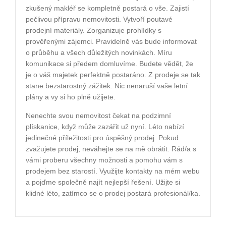
zkušený makléř se kompletně postará o vše. Zajistí
pečlivou přípravu nemovitosti. Vytvoří poutavé
prodejní materiály. Zorganizuje prohlídky s
prověřenými zájemci. Pravidelně vás bude informovat
o průběhu a všech důležitých novinkách. Míru
komunikace si předem domluvíme. Budete vědět, že
je o váš majetek perfektně postaráno. Z prodeje se tak
stane bezstarostný zážitek. Nic nenaruší vaše letní
plány a vy si ho plně užijete.
Nenechte svou nemovitost čekat na podzimní
plískanice, když může zazářit už nyní. Léto nabízí
jedinečné příležitosti pro úspěšný prodej. Pokud
zvažujete prodej, neváhejte se na mě obrátit. Rád/a s
vámi proberu všechny možnosti a pomohu vám s
prodejem bez starostí. Využijte kontakty na mém webu
a pojďme společně najít nejlepší řešení. Užijte si
klidné léto, zatímco se o prodej postará profesionál/ka.