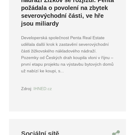
nádraží Žižkov se rozjíždí. Penta
požádala o povolení na zbytek
severovýchodní části, ve hře
jsou miliardy
Developerská společnost Penta Real Estate
udělala další krok k zastavění severovýchodní
části žižkovského nákladového nádraží.
Pozemky od Českých drah koupila vloni v říjnu –
první etapu projektu na výstavbu bytových domů
už nabízí ke koupi, s...
Zdroj:
IHNED.cz
Sociální sítě