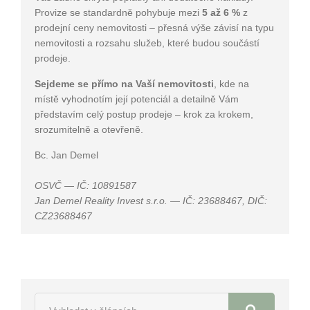
Provize se standardně pohybuje mezi
5 až 6 %
z
prodejní ceny nemovitosti – přesná výše závisí na typu
nemovitosti a rozsahu služeb, které budou součástí
prodeje.
Sejdeme se přímo na Vaší nemovitosti
, kde na
místě vyhodnotím její potenciál a detailně Vám
představím celý postup prodeje – krok za krokem,
srozumitelně a otevřeně.
Bc. Jan Demel
OSVČ — IČ: 10891587
Jan Demel Reality Invest s.r.o. — IČ: 23688467, DIČ:
CZ23688467