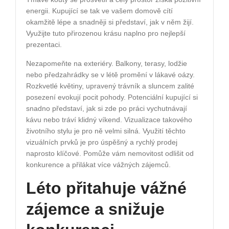
energii. Kupující se tak ve vašem domově cítí
okamžitě lépe a snadněji si představí, jak v něm žijí.
Využijte tuto přirozenou krásu naplno pro nejlepší
prezentaci.
Nezapomeňte na exteriéry. Balkony, terasy, lodžie
nebo předzahrádky se v létě promění v lákavé oázy.
Rozkvetlé květiny, upravený trávník a sluncem zalité
posezení evokují pocit pohody. Potenciální kupující si
snadno představí, jak si zde po práci vychutnávají
kávu nebo tráví klidný víkend. Vizualizace takového
životního stylu je pro ně velmi silná. Využití těchto
vizuálních prvků je pro úspěšný a rychlý prodej
naprosto klíčové. Pomůže vám nemovitost odlišit od
konkurence a přilákat více vážných zájemců.
Léto přitahuje vážné
zájemce a snižuje