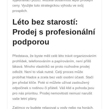
vyjednávací pozici. Můžete dosáhnout lepší prodejní
ceny. Využijte tuto strategickou výhodu ve svůj
prospěch.
Léto bez starostí:
Prodej s profesionální
podporou
Představa, že byste měli celé léto trávit organizováním
prohlídek, telefonováním a papírováním, není příliš
lákavá. Mnoho vlastníků se proto rozhodne prodej
odložit. Není to však nutné. Celý proces může
probíhat hladce a zcela bez vaší osobní účasti. Stačí
jen předat klíče. Poté si můžete užívat zasloužený
odpočinek s rodinou či přáteli. Váš klid a pohoda jsou
pro nás prioritou. Prodej nemovitosti nemusí narušit
vaše letní plány.
Zatímco vy budete relaxovat u vody nebo na horách,