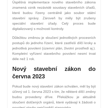
Úspěšná implementace nového stavebního zákona
znamená vznik nezávislé soustavy stavebních úřadů,
které budou řízeny centrálně jako soubor státní
stavební správy. Zároveň by měly být zrušeny
speciální stavební úřady. Celý proces bude
digitalizovaný s možností kontroly.
Důležitou změnou je sloučení jednotlivých procesních
postupů do jednoho řízení, které zastřeší dílčí kroky a
jednotlivá povolení (územní plán, životní prostředí aj.).
Kompletní vyřízení stavebního povolení nesmí trvat
déle než 1 rok.
Nový stavební zákon do
června 2023
Pokud bude nový stavební zákon schválen, měl by být
účinný od 1. června 2023 s tím, že některé dílčí změny
budou provedeny dříve. Překážkou je aktuálně
sloučení dotčených orgánů, které vydávají k žádosti o
povolení stavby nejrůznější stanoviska.