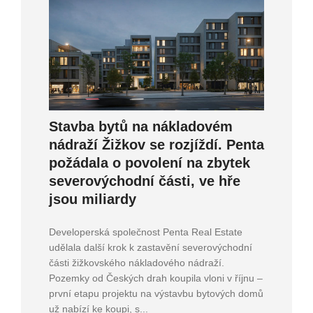
Stavba bytů na nákladovém
nádraží Žižkov se rozjíždí. Penta
požádala o povolení na zbytek
severovýchodní části, ve hře
jsou miliardy
Developerská společnost Penta Real Estate
udělala další krok k zastavění severovýchodní
části žižkovského nákladového nádraží.
Pozemky od Českých drah koupila vloni v říjnu –
první etapu projektu na výstavbu bytových domů
už nabízí ke koupi, s...