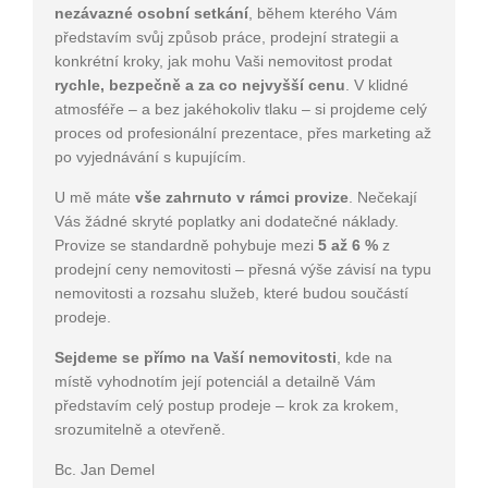
nezávazné osobní setkání
, během kterého Vám
představím svůj způsob práce, prodejní strategii a
konkrétní kroky, jak mohu Vaši nemovitost prodat
rychle, bezpečně a za co nejvyšší cenu
. V klidné
atmosféře – a bez jakéhokoliv tlaku – si projdeme celý
proces od profesionální prezentace, přes marketing až
po vyjednávání s kupujícím.
U mě máte
vše zahrnuto v rámci provize
. Nečekají
Vás žádné skryté poplatky ani dodatečné náklady.
Provize se standardně pohybuje mezi
5 až 6 %
z
prodejní ceny nemovitosti – přesná výše závisí na typu
nemovitosti a rozsahu služeb, které budou součástí
prodeje.
Sejdeme se přímo na Vaší nemovitosti
, kde na
místě vyhodnotím její potenciál a detailně Vám
představím celý postup prodeje – krok za krokem,
srozumitelně a otevřeně.
Bc. Jan Demel