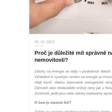
28. 10. 2023
Proč je důležité mít správně 
nemovitosti?
Zálohy na energie se staly v posledních letec
Vzhledem k vysokým cenám za energie je mnozí z 
však končí vládou stanovené energetické stro
Zároveň velcí dodavatelé snižují ceny jak u fixo
zhodnotit, jestli jsou vaše zálohy nastaveny sprá
O čem je vlastně řeč?
Zálohy na energie představují pravidelné částky