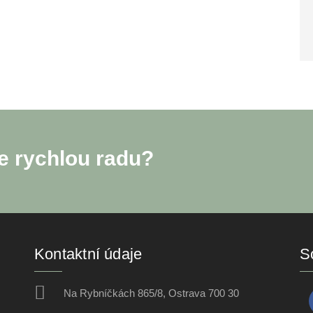
e rychlou radu?
Kontaktní údaje
So
Na Rybníčkách 865/8, Ostrava 700 30