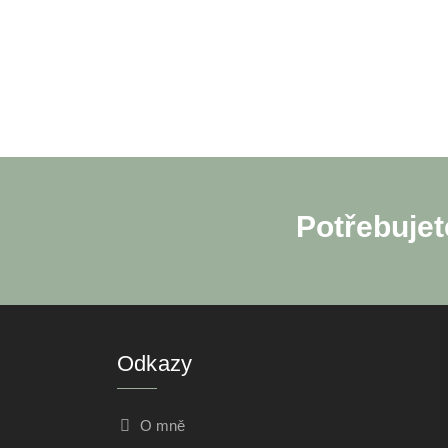
Potřebujet
Odkazy
O mně