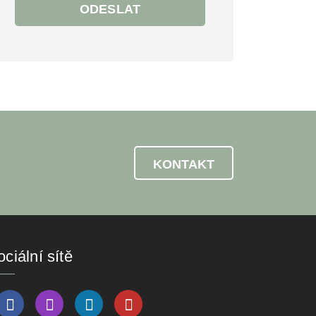
ODESLAT
KONTAKT
ciální sítě