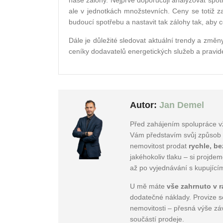
naše zálohy. Nejprve doporučuji analyzovat spotř
ale v jednotkách množstevních. Ceny se totiž 
budoucí spotřebu a nastavit tak zálohy tak, aby c
Dále je důležité sledovat aktuální trendy a změny
ceníky dodavatelů energetických služeb a pravi
Autor:
Jan Demel
Před zahájením spolupráce v
Vám představím svůj způsob pr
nemovitost prodat
rychle, b
jakéhokoliv tlaku – si projde
až po vyjednávání s kupující
U mě máte
vše zahrnuto v r
dodatečné náklady. Provize 
nemovitosti – přesná výše záv
součástí prodeje.