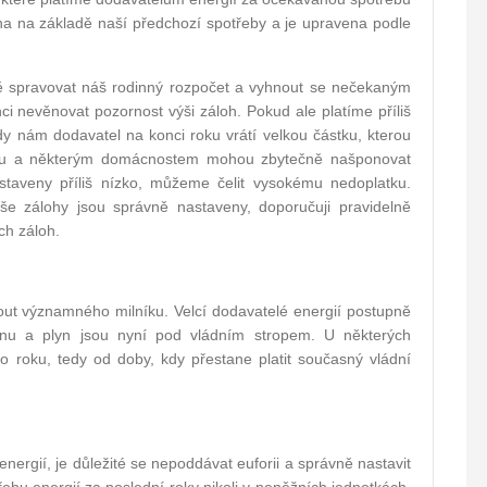
vána na základě naší předchozí spotřeby a je upravena podle
 spravovat náš rodinný rozpočet a vyhnout se nečekaným
 nevěnovat pozornost výši záloh. Pokud ale platíme příliš
y nám dodavatel na konci roku vrátí velkou částku, kterou
roku a některým domácnostem mohou zbytečně našponovat
taveny příliš nízko, můžeme čelit vysokému nedoplatku.
vaše zálohy jsou správně nastaveny, doporučuji pravidelně
ich záloh.
ut významného milníku. Velcí dodavatelé energií postupně
řinu a plyn jsou nyní pod vládním stropem. U některých
o roku, tedy od doby, kdy přestane platit současný vládní
ergií, je důležité se nepoddávat euforii a správně nastavit