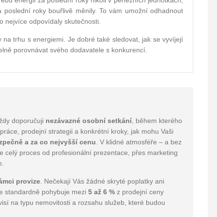
ebu energií za poslední roky nikoli v peněžních jednotkách,
za poslední roky bouřlivě měnily. To vám umožní odhadnout
o nejvíce odpovídaly skutečnosti.
 na trhu s energiemi. Je dobré také sledovat, jak se vyvíjejí
delně porovnávat svého dodavatele s konkurencí.
ždy doporučuji
nezávazné osobní setkání
, během kterého
áce, prodejní strategii a konkrétní kroky, jak mohu Vaši
ezpečně a za co nejvyšší cenu
. V klidné atmosféře – a bez
me celý proces od profesionální prezentace, přes marketing
m.
ámci provize
. Nečekají Vás žádné skryté poplatky ani
se standardně pohybuje mezi
5 až 6 %
z prodejní ceny
isí na typu nemovitosti a rozsahu služeb, které budou