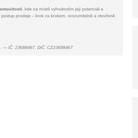
emovitosti
, kde na místě vyhodnotím její potenciál a
 postup prodeje – krok za krokem, srozumitelně a otevřeně.
r.o. — IČ: 23688467, DIČ: CZ23688467