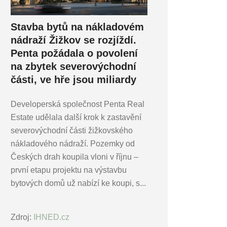
Stavba bytů na nákladovém
nádraží Žižkov se rozjíždí.
Penta požádala o povolení
na zbytek severovýchodní
části, ve hře jsou miliardy
Developerská společnost Penta Real
Estate udělala další krok k zastavění
severovýchodní části žižkovského
nákladového nádraží. Pozemky od
Českých drah koupila vloni v říjnu –
první etapu projektu na výstavbu
bytových domů už nabízí ke koupi, s...
Zdroj:
IHNED.cz