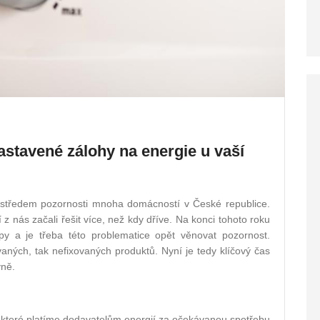
nastavené zálohy na energie u vaší
h středem pozornosti mnoha domácností v České republice.
nás začali řešit více, než kdy dříve. Na konci tohoto roku
py a je třeba této problematice opět věnovat pozornost.
vaných, tak nefixovaných produktů. Nyní je tedy klíčový čas
vně.
, které platíme dodavatelům energií za očekávanou spotřebu