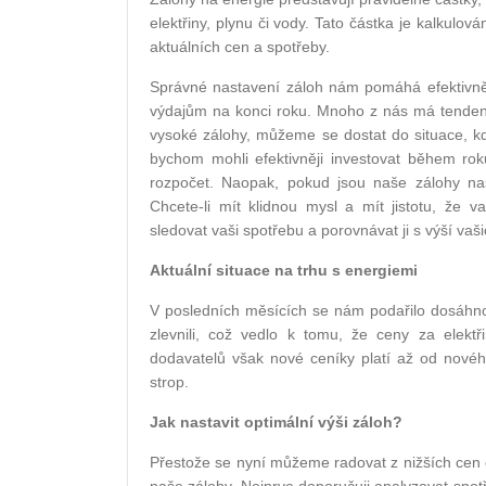
elektřiny, plynu či vody. Tato částka je kalkulo
aktuálních cen a spotřeby.
Správné nastavení záloh nám pomáhá efektivně
výdajům na konci roku. Mnoho z nás má tendenci
vysoké zálohy, můžeme se dostat do situace, kd
bychom mohli efektivněji investovat během 
rozpočet. Naopak, pokud jsou naše zálohy nas
Chcete-li mít klidnou mysl a mít jistotu, že 
sledovat vaši spotřebu a porovnávat ji s výší vaš
Aktuální situace na trhu s energiemi
V posledních měsících se nám podařilo dosáhno
zlevnili, což vedlo k tomu, že ceny za elekt
dodavatelů však nové ceníky platí až od novéh
strop.
Jak nastavit optimální výši záloh?
Přestože se nyní můžeme radovat z nižších cen en