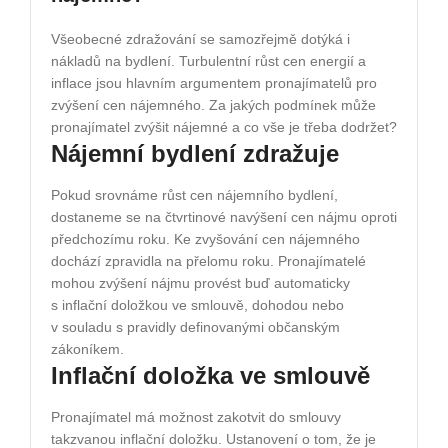
Všeobecné zdražování se samozřejmě dotýká i
nákladů na bydlení. Turbulentní růst cen energií a
inflace jsou hlavním argumentem pronajímatelů pro
zvýšení cen nájemného. Za jakých podmínek může
pronajímatel zvýšit nájemné a co vše je třeba dodržet?
Nájemní bydlení zdražuje
Pokud srovnáme růst cen nájemního bydlení,
dostaneme se na čtvrtinové navýšení cen nájmu oproti
předchozímu roku. Ke zvyšování cen nájemného
dochází zpravidla na přelomu roku. Pronajímatelé
mohou zvýšení nájmu provést buď automaticky
s inflační doložkou ve smlouvě, dohodou nebo
v souladu s pravidly definovanými občanským
zákoníkem.
Inflační doložka ve smlouvě
Pronajímatel má možnost zakotvit do smlouvy
takzvanou inflační doložku. Ustanovení o tom, že je