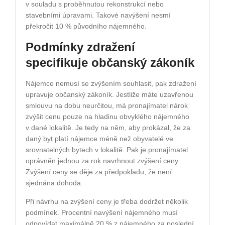
v souladu s proběhnutou rekonstrukcí nebo
stavebními úpravami. Takové navýšení nesmí
překročit 10 % původního nájemného.
Podmínky zdražení
specifikuje občanský zákoník
Nájemce nemusí se zvýšením souhlasit, pak zdražení
upravuje občanský zákoník. Jestliže máte uzavřenou
smlouvu na dobu neurčitou, má pronajímatel nárok
zvýšit cenu pouze na hladinu obvyklého nájemného
v dané lokalitě. Je tedy na něm, aby prokázal, že za
daný byt platí nájemce méně než obyvatelé ve
srovnatelných bytech v lokalitě. Pak je pronajímatel
oprávněn jednou za rok navrhnout zvýšení ceny.
Zvýšení ceny se děje za předpokladu, že není
sjednána dohoda.
Při návrhu na zvýšení ceny je třeba dodržet několik
podmínek. Procentní navýšení nájemného musí
odpovídat maximálně 20 % z nájemného za poslední