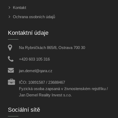
Kontakt
Ochrana osobních údajů
Kontaktní údaje
Na Rybníčkách 865/8, Ostrava 700 30
+420 603 105 316
jan.demel@qara.cz
IČO: 10891587 / 23688467
Fyzická osoba zapsaná v živnostenském rejstříku /
Jan Demel Reality Invest s.r.o.
Sociální sítě