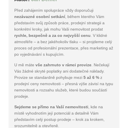
Před zahájením spolupráce vždy doporučuji
nezávazné osobní setkání
, během kterého Vám
představím svůj způsob práce, prodejní strategii a
konkrétní kroky, jak mohu Vaši nemovitost prodat
rychle, bezpečně a za co nejvyšší cenu
. V klidné
atmosféře – a bez jakéhokoliv tlaku – si projdeme celý
proces od profesionální prezentace, přes marketing až
po vyjednávání s kupujícím.
U mě máte
vše zahrnuto v rámci provize
. Nečekají
Vás žádné skryté poplatky ani dodatečné náklady.
Provize se standardně pohybuje mezi
5 až 6 %
z
prodejní ceny nemovitosti – přesná výše závisí na typu
nemovitosti a rozsahu služeb, které budou součástí
prodeje.
Sejdeme se přímo na Vaší nemovitosti
, kde na
místě vyhodnotím její potenciál a detailně Vám
představím celý postup prodeje – krok za krokem,
srozumitelně a otevřeně.