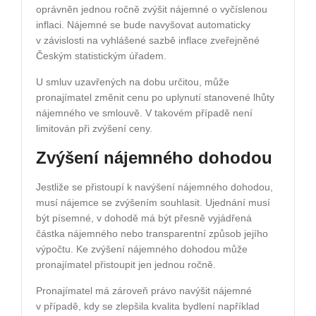
oprávněn jednou ročně zvýšit nájemné o vyčíslenou
inflaci. Nájemné se bude navyšovat automaticky
v závislosti na vyhlášené sazbě inflace zveřejněné
Českým statistickým úřadem.
U smluv uzavřených na dobu určitou, může
pronajímatel změnit cenu po uplynutí stanovené lhůty
nájemného ve smlouvě. V takovém případě není
limitován při zvýšení ceny.
Zvýšení nájemného dohodou
Jestliže se přistoupí k navýšení nájemného dohodou,
musí nájemce se zvýšením souhlasit. Ujednání musí
být písemné, v dohodě má být přesně vyjádřená
částka nájemného nebo transparentní způsob jejího
výpočtu. Ke zvýšení nájemného dohodou může
pronajímatel přistoupit jen jednou ročně.
Pronajímatel má zároveň právo navýšit nájemné
v případě, kdy se zlepšila kvalita bydlení například