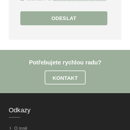
ODESLAT
Potřebujete rychlou radu?
KONTAKT
Odkazy
O mně